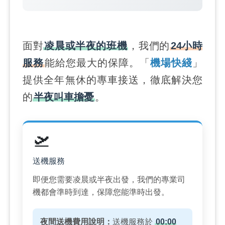
面對
凌晨或半夜的班機
，我們的
24小時
服務
能給您最大的保障。「
機場快綫
」
提供全年無休的專車接送，徹底解決您
的
半夜叫車擔憂
。
🛫
送機服務
即便您需要凌晨或半夜出發，我們的專業司
機都會準時到達，保障您能準時出發。
夜間送機費用說明：
送機服務於
00:00