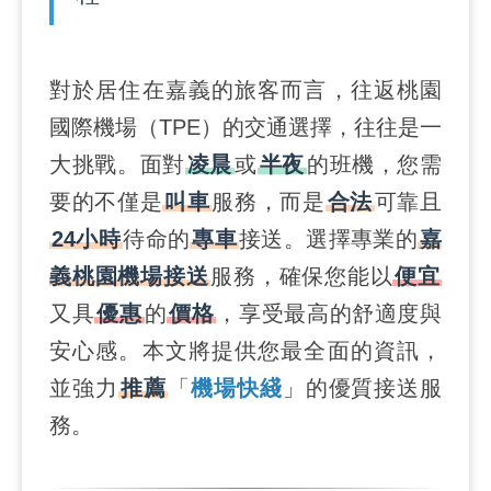
對於居住在嘉義的旅客而言，往返桃園
國際機場（TPE）的交通選擇，往往是一
大挑戰。面對
凌晨
或
半夜
的班機，您需
要的不僅是
叫車
服務，而是
合法
可靠且
24小時
待命的
專車
接送。選擇專業的
嘉
義桃園機場接送
服務，確保您能以
便宜
又具
優惠
的
價格
，享受最高的舒適度與
安心感。本文將提供您最全面的資訊，
並強力
推薦
「
機場快綫
」的優質接送服
務。