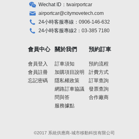
Wechat ID：
twairportcar
airportcar@citymovetech.com
24小時客服專線：
0906-146-632
24小時客服專線2：
03-385 7180
會員中心
關於我們
預約訂車
會員登入
訂車須知
預約流程
會員註冊
加購項目說明
計費方式
忘記密碼
隱私權政策
訂單查詢
網路訂車協議
發票查詢
問與答
合作廠商
服務據點
©2017 系統供應商-城市移動科技有限公司