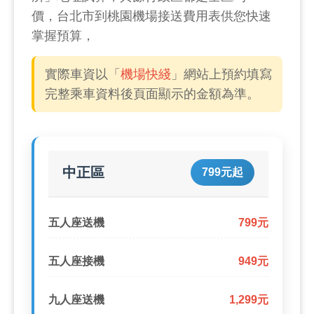
價，台北市到桃園機場接送費用表供您快速
掌握預算，
實際車資以「
機場快綫
」網站上預約填寫
完整乘車資料後頁面顯示的金額為準。
中正區
799元起
五人座送機
799元
五人座接機
949元
九人座送機
1,299元