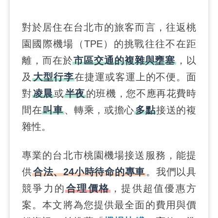
對於居住在台北市的旅客而言，往返桃
園國際機場（TPE）的挑戰往往不在距
離，而在於
市區交通的複雜與壅塞
，以
及
大型行李
在捷運或客運上的不便。面
對
凌晨
或
半夜
的班機，您不應再花費時
間在
叫車
、轉乘，或擔心
多點
接送的複
雜性。
專業的台北市桃園機場接送服務，能提
供
合法、24小時待命的專車
。我們以具
競爭力的
合理價格
，提供超值優惠方
案。本文將為您提供最全面的費用與價