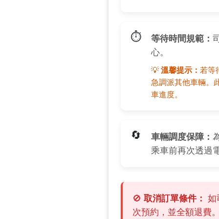
⏱️
等待時間規範：
心。
💡
溫馨提示：
若等
急調派其他車輛。
車進度。
🔄
車輛調度保障：
乘車前再次透過
🚫
取消訂單條件：
如
次預約，並全額退費