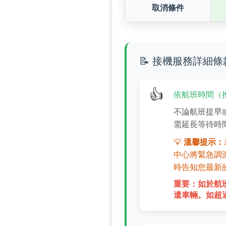
取消條件
📝 接機服務詳細條
👍
依航班時間（
不論航班提早
需延長等待時
💡
溫馨提示：
中心將緊急調
時告知您最新
重要：如於航
遣車輛。如超