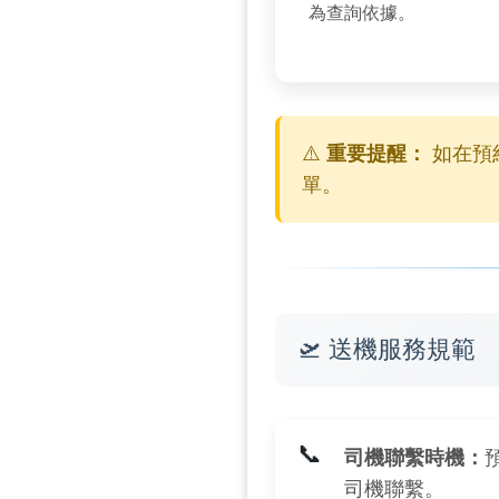
為查詢依據。
⚠️
重要提醒：
如在預
單。
🛫 送機服務規範
📞
司機聯繫時機：
司機聯繫。