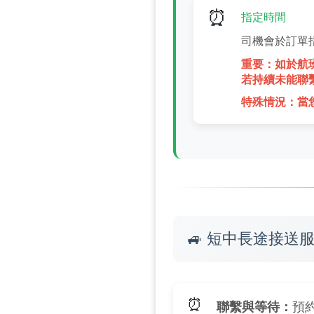
⏰
指定時間
司機會於訂單
重要：如於航
若持續未能聯
特殊情況：當
🚙 短中長途接送
⏰
聯繫與等待：
預