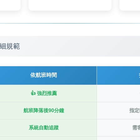
詳細規範
依航班時間
👍 強烈推薦
航班降落後90分鐘
指定
系統自動追蹤
需