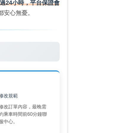
過24小時，平台保證會
都安心無憂。
️
修改規範
修改訂單內容，最晚需
約乘車時間前60分鐘聯
服中心。