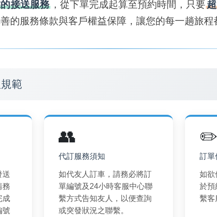
靠的接送服務
，從下單完成起算至預約時間，只要
超
完善的服務條款與客戶權益保障，讓您的每一趟旅程
理規範
👥
✏
代訂服務須知
訂單
發送
如代友人訂車，請務必將訂
如欲
請務
單編號及24小時客服中心聯
於預
完成
繫方式告知友人，以便查詢
繫客
編號
或突發狀況之聯繫。