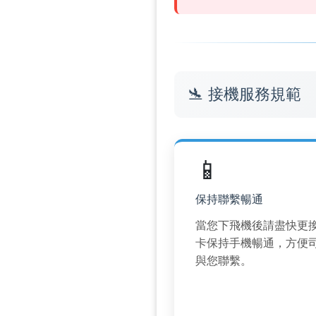
🛬 接機服務規範
📱
保持聯繫暢通
當您下飛機後請盡快更換
卡保持手機暢通，方便
與您聯繫。