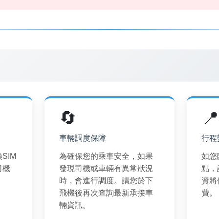
🔄

車輛調度保障
行程
SIM
為確保您的乘車安全，如果
如您
司機
發現司機或車輛有異常狀況
點，
時，會進行調度。請您於下
資將
飛機後再次查詢最新承接車
費。
輛資訊。