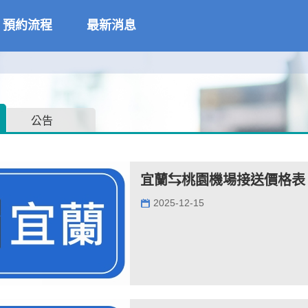
預約流程
最新消息
公告
宜蘭⇆桃園機場接送價格表
2025-12-15