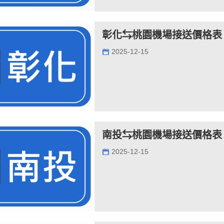
彰化⇆桃園機場接送價格表
2025-12-15
南投⇆桃園機場接送價格表
2025-12-15