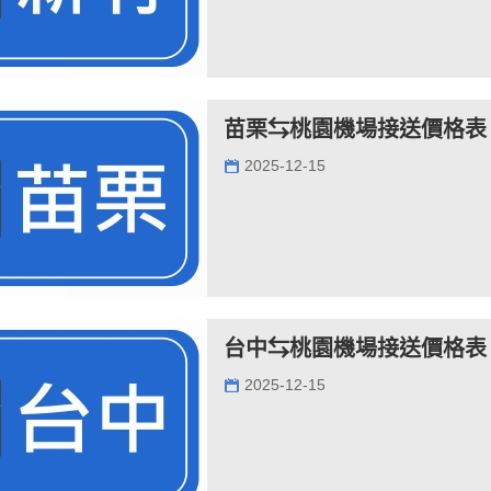
苗栗⇆桃園機場接送價格表
2025-12-15
台中⇆桃園機場接送價格表
2025-12-15