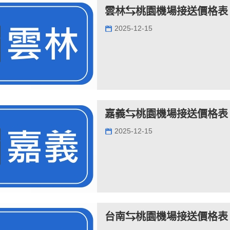
雲林⇆桃園機場接送價格表
2025-12-15
嘉義⇆桃園機場接送價格表
2025-12-15
台南⇆桃園機場接送價格表